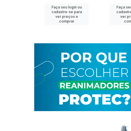
u login ou
Faça seu login ou
Faça seu
e-se para
cadastre-se para
cadastr
reços e
ver preços e
ver p
mprar
comprar
com