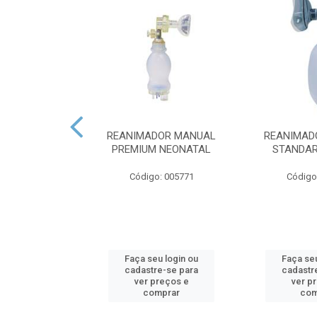
 COM COXIM
REANIMADOR MANUAL
REANIMAD
 SILICONE Nº 5
PREMIUM NEONATAL
STANDAR
: 005949
Código: 005771
Código
u login ou
Faça seu login ou
Faça seu
e-se para
cadastre-se para
cadastr
reços e
ver preços e
ver p
mprar
comprar
com