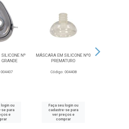
SILICONE Nº
MÁSCARA EM SILICONE Nº0
MÁSCARA EM 
O GRANDE
PREMATURO
1 NEO
 004407
Código: 004408
Código:
 login ou
Faça seu login ou
Faça seu 
-se para
cadastre-se para
cadastre
eços e
ver preços e
ver pr
prar
comprar
comp