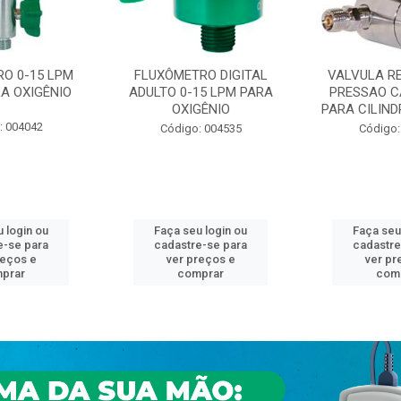
O 0-15 LPM
FLUXÔMETRO DIGITAL
VALVULA R
A OXIGÊNIO
ADULTO 0-15 LPM PARA
PRESSAO C
OXIGÊNIO
PARA CILINDR
: 004042
Código: 004535
Código:
 login ou
Faça seu login ou
Faça seu
e-se para
cadastre-se para
cadastre
reços e
ver preços e
ver pr
prar
comprar
com