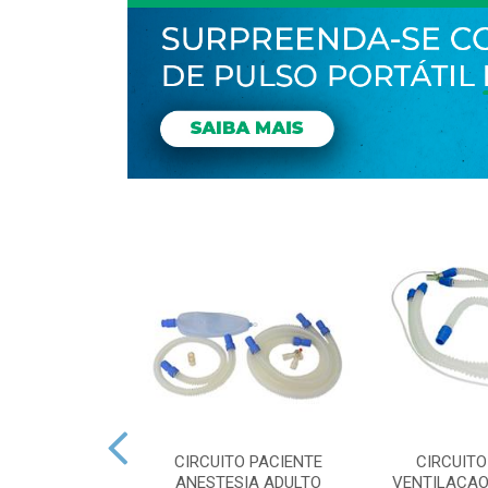
O PACIENTE
CIRCUITO PACIENTE
CIRCUITO
O ADULTO GE
ANESTESIA ADULTO
VENTILACAO