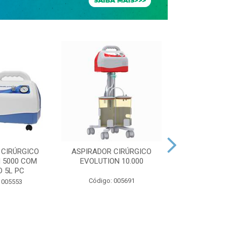
 CIRÚRGICO
ASPIRADOR CIRÚRGICO
ASPIRADOR 
 5000 COM
EVOLUTION 10.000
EVOLUTION 
 5L PC
PEDE
Código: 005691
 005553
Código: