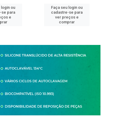
 login ou
Faça seu login ou
Faça seu 
-se para
cadastre-se para
cadastre
eços e
ver preços e
ver pr
prar
comprar
comp