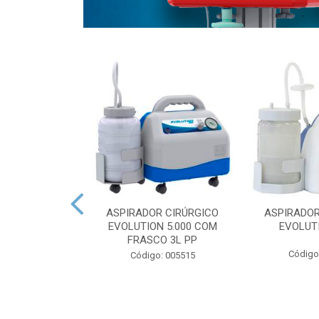
R CIRÚRGICO
ASPIRADOR CIRÚRGICO
ASPIRADOR
N 5.000 COM
EVOLUTION 5.000 COM
EVOLUTI
O 5L PP
FRASCO 3L PP
Código
: 006164
Código: 005515