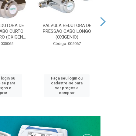
EDUTORA DE
VALVULA REDUTORA DE
VALVULA RE
ABO CURTO
PRESSAO CABO LONGO
PRESSAO (OXI
O (OXIGEN...
(OXIGENIO)
Código:
 005065
Código: 005067
 login ou
Faça seu login ou
Faça seu 
-se para
cadastre-se para
cadastre
eços e
ver preços e
ver pr
prar
comprar
comp