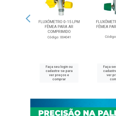
REDUTORA DE
FLUXÔMETRO 0-15 LPM
FLUXÔMETR
CABO CURTO
FÊMEA PARA AR
FÊMEA PAR
RO (AR COM...
COMPRIMIDO
Código
: 005527
Código: 004041
u login ou
Faça seu login ou
Faça seu
e-se para
cadastre-se para
cadastr
reços e
ver preços e
ver p
mprar
comprar
com