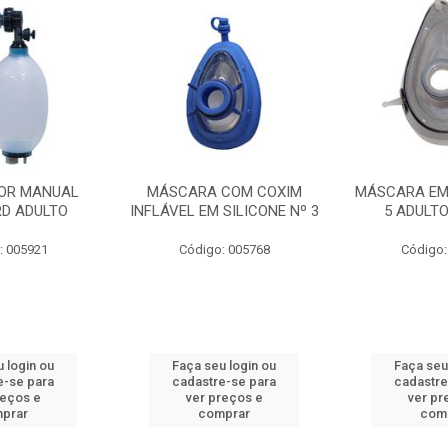
OR MANUAL
MÁSCARA COM COXIM
MÁSCARA EM 
D ADULTO
INFLÁVEL EM SILICONE Nº 3
5 ADULT
: 005921
Código: 005768
Código:
 login ou
Faça seu login ou
Faça seu
e-se para
cadastre-se para
cadastre
reços e
ver preços e
ver pr
prar
comprar
com