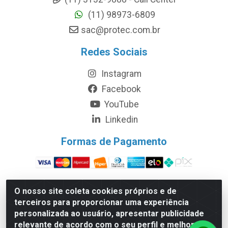
(11) 98973-6809
sac@protec.com.br
Redes Sociais
Instagram
Facebook
YouTube
Linkedin
Formas de Pagamento
O nosso site coleta cookies próprios e de
terceiros para proporcionar uma experiência
Protec Equipamentos Médicos Hospitalares - Rodovia Bunjiro
personalizada ao usuário, apresentar publicidade
Nakao, 49.800 - Chácara Remanso – Cotia/SP - CEP 06.726-
relevante de acordo com o seu perfil e melhorar a
300 - CNPJ 06.207.441/0001-45