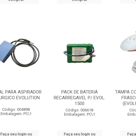
AL PARA ASPIRADOR
PACK DE BATERIA
TAMPA C
URGICO EVOLUTION
RECARREGAVEL P/ EVOL.
FRASCO
1500
(EVOL
Código: 004898
Código: 006618
Cód
Embalagem: PC\1
Embalagem: PC\1
Emba
Faça seu login ou
Faça seu login ou
Faça