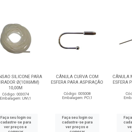
NSAO SILICONE PARA
CÂNULA CURVA COM
CÂNULA 
IRADOR Ø(10X6MM)
ESFERA PARA ASPIRAÇÃO
ESFERA 
10,00M
Código: 005008
Cód
Código: 003074
Embalagem: PC\1
Emba
Embalagem: UN\1
Faça seu login ou
Faça seu login ou
Faça
cadastre-se para
cadastre-se para
cada
ver preços e
ver preços e
ve
comprar
comprar