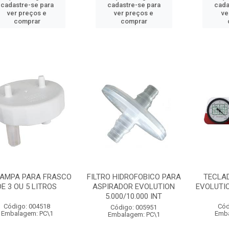
cadastre-se para
cadastre-se para
cada
ver preços e
ver preços e
ve
comprar
comprar
TAMPA PARA FRASCO
FILTRO HIDROFOBICO PARA
TECLA
DE 3 OU 5 LITROS
ASPIRADOR EVOLUTION
EVOLUTIO
5.000/10.000 INT
Código: 004518
Cód
Código: 005951
Embalagem: PC\1
Emba
Embalagem: PC\1