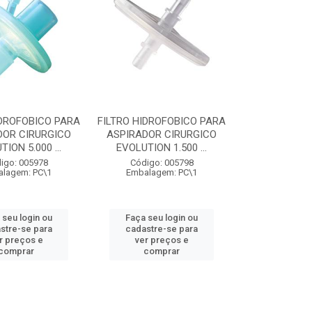
IDROFOBICO PARA
FILTRO HIDROFOBICO PARA
DOR CIRURGICO
ASPIRADOR CIRURGICO
ION 5.000 ...
EVOLUTION 1.500 ...
igo: 005978
Código: 005798
lagem: PC\1
Embalagem: PC\1
 seu login ou
Faça seu login ou
stre-se para
cadastre-se para
r preços e
ver preços e
comprar
comprar