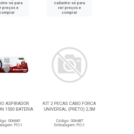
stre-se para
cadastre-se para
r preços e
ver preços e
comprar
comprar
DO ASPIRADOR
KIT 2 PECAS CABO FORCA
N 1500 BATERIA
UNIVERSAL (PRETO) 2,5M
igo: 006681
Código: 006487
lagem: PC\1
Embalagem: PC\1