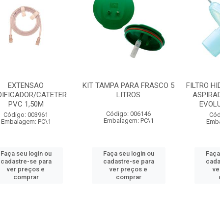
EXTENSAO
KIT TAMPA PARA FRASCO 5
FILTRO H
DIFICADOR/CATETER
LITROS
ASPIRA
PVC 1,50M
EVOLUT
Código: 006146
Código: 003961
Cód
Embalagem: PC\1
Embalagem: PC\1
Emba
Faça seu login ou
Faça seu login ou
Faça
cadastre-se para
cadastre-se para
cada
ver preços e
ver preços e
ve
comprar
comprar