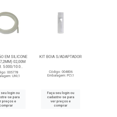
O EM SILICONE
KIT BOIA S/ADAPTADOR
X7,2MM) 02,00M
. 5.000/10.0...
Código: 004836
igo: 005778
Embalagem: PC\1
lagem: UN\1
 seu login ou
Faça seu login ou
stre-se para
cadastre-se para
r preços e
ver preços e
comprar
comprar