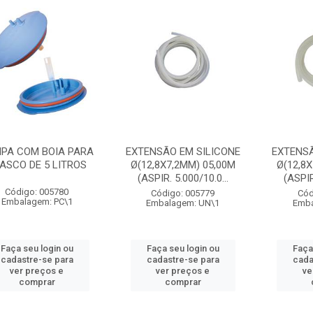
PA COM BOIA PARA
EXTENSÃO EM SILICONE
EXTENSÃ
ASCO DE 5 LITROS
Ø(12,8X7,2MM) 05,00M
Ø(12,8
(ASPIR. 5.000/10.0...
(ASPIR
Código: 005780
Código: 005779
Cód
Embalagem: PC\1
Embalagem: UN\1
Emba
Faça seu login ou
Faça seu login ou
Faça
cadastre-se para
cadastre-se para
cada
ver preços e
ver preços e
ve
comprar
comprar