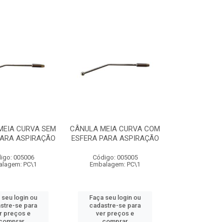
MEIA CURVA SEM
CÂNULA MEIA CURVA COM
PARA ASPIRAÇÃO
ESFERA PARA ASPIRAÇÃO
igo: 005006
Código: 005005
lagem: PC\1
Embalagem: PC\1
 seu login ou
Faça seu login ou
stre-se para
cadastre-se para
r preços e
ver preços e
comprar
comprar