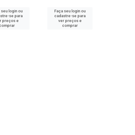
 seu login ou
Faça seu login ou
stre-se para
cadastre-se para
r preços e
ver preços e
comprar
comprar