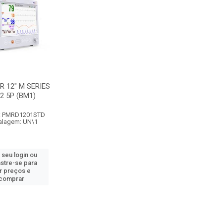
 12" M SERIES
2 5P (BM1)
: PMRD1201STD
lagem: UN\1
 seu login ou
stre-se para
r preços e
comprar