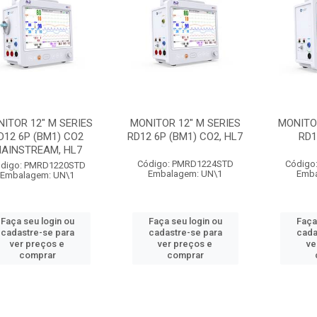
ITOR 12" M SERIES
MONITOR 12" M SERIES
MONITOR
D12 6P (BM1) CO2
RD12 6P (BM1) CO2, HL7
RD1
AINSTREAM, HL7
Código: PMRD1224STD
Código
digo: PMRD1220STD
Embalagem: UN\1
Emba
Embalagem: UN\1
Faça seu login ou
Faça seu login ou
Faça
cadastre-se para
cadastre-se para
cada
ver preços e
ver preços e
ve
comprar
comprar