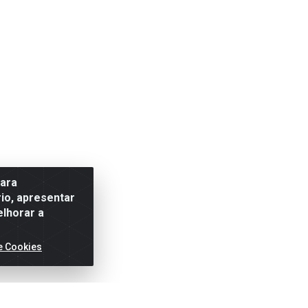
para
io, apresentar
elhorar a
e Cookies