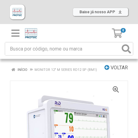
Baixe já nosso APP
0
VOLTAR
INÍCIO
MONITOR 12" M SERIES RD12 5P (BM1)