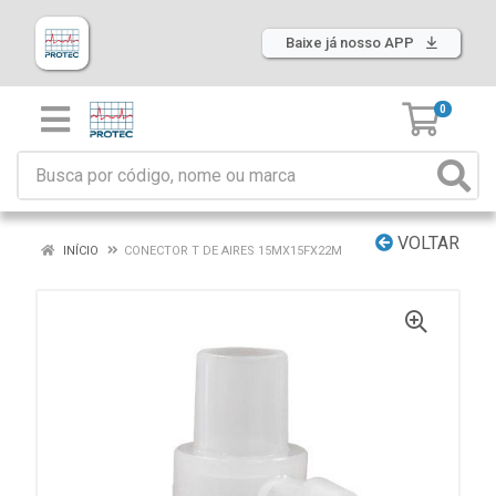
Baixe já nosso APP
0
VOLTAR
INÍCIO
CONECTOR T DE AIRES 15MX15FX22M