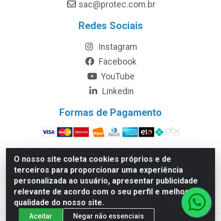
sac@protec.com.br
Redes Sociais
Instagram
Facebook
YouTube
Linkedin
Formas de Pagamento
O nosso site coleta cookies próprios e de
terceiros para proporcionar uma experiência
Protec Equipamentos Médicos Hospitalares - Rodovia
personalizada ao usuário, apresentar publicidade
Bunjiro Nakao, 49.800 - Chácara Remanso – Cotia/SP -
relevante de acordo com o seu perfil e melhorar a
CEP 06.726-300 - CNPJ 06.207.441/0001-45
qualidade do nosso site.
Aceitar
Negar não essenciais