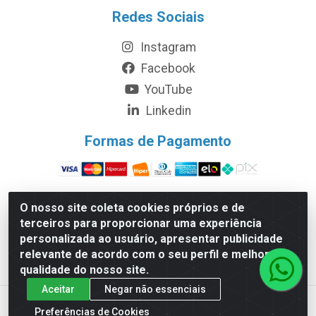
Redes Sociais
Instagram
Facebook
YouTube
Linkedin
Formas de Pagamento
O nosso site coleta cookies próprios e de
terceiros para proporcionar uma experiência
Protec Equipamentos Médicos Hospitalares - Rodovia
personalizada ao usuário, apresentar publicidade
Bunjiro Nakao, 49.800 - Chácara Remanso – Cotia/SP -
relevante de acordo com o seu perfil e melhorar a
CEP 06.726-300 - CNPJ 06.207.441/0001-45
qualidade do nosso site.
Aceitar
Negar não essenciais
Preferências de Cookies