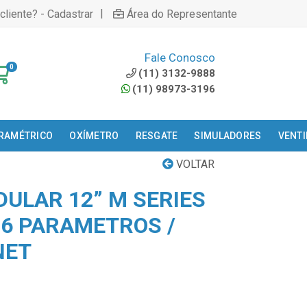
|
cliente? - Cadastrar
Área do Representante
Fale Conosco
0
(11) 3132-9888
(11) 98973-3196
ARAMÉTRICO
OXÍMETRO
RESGATE
SIMULADORES
VENT
VOLTAR
ULAR 12” M SERIES
 6 PARAMETROS /
NET