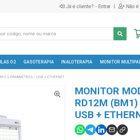
|
Já é cliente? - Entrar
Não é 
ULAS O2
GASOTERAPIA
INALOTERAPIA
MONITOR MULTIP
M1) 6 PARAMETROS / USB + ETHERNET
MONITOR MOD
RD12M (BM1)
USB + ETHER